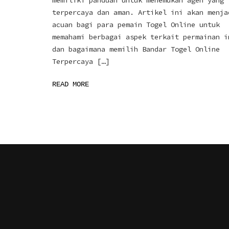
terpercaya dan aman. Artikel ini akan menja
acuan bagi para pemain Togel Online untuk
memahami berbagai aspek terkait permainan i
dan bagaimana memilih Bandar Togel Online
Terpercaya […]
READ MORE