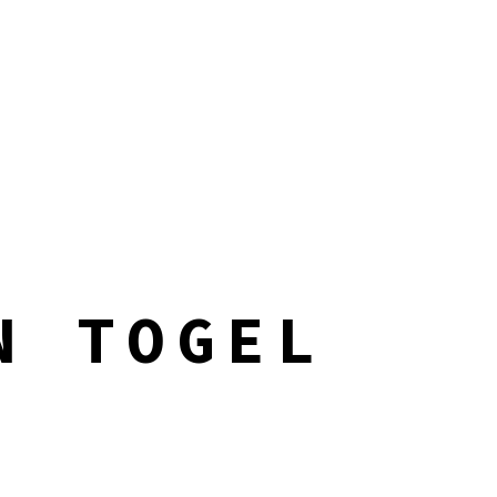
N TOGEL
A