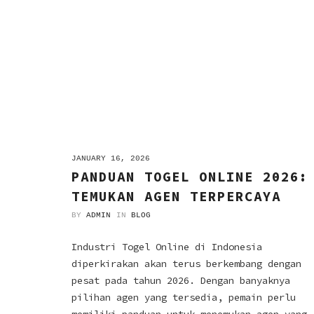
ON
JANUARY 16, 2026
PANDUAN TOGEL ONLINE 2026:
TEMUKAN AGEN TERPERCAYA
BY
ADMIN
IN
BLOG
Industri Togel Online di Indonesia
diperkirakan akan terus berkembang dengan
pesat pada tahun 2026. Dengan banyaknya
pilihan agen yang tersedia, pemain perlu
memiliki panduan untuk menemukan agen yang