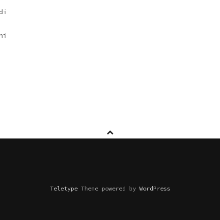
di
ni
Teletype
Theme powered by
WordPress