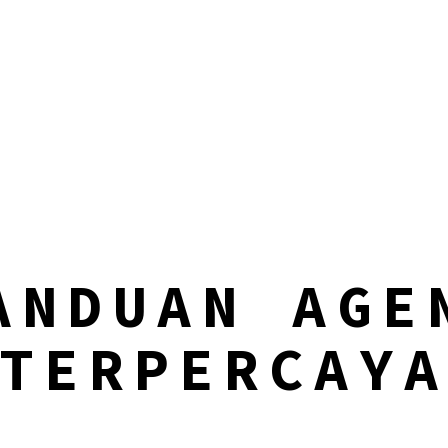
ANDUAN AGE
TERPERCAY