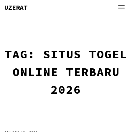
Skip
UZERAT
to
content
TAG:
SITUS TOGEL
ONLINE TERBARU
2026